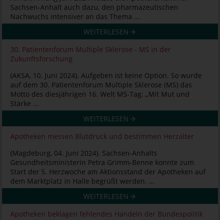
Sachsen-Anhalt auch dazu, den pharmazeutischen
Nachwuchs intensiver an das Thema ...
WEITERLESEN
30. Patientenforum Multiple Sklerose - MS in der
Zukunftsforschung
(AKSA, 10. Juni 2024). Aufgeben ist keine Option. So wurde
auf dem 30. Patientenforum Multiple Sklerose (MS) das
Motto des diesjährigen 16. Welt MS-Tag: „Mit Mut und
Stärke ...
WEITERLESEN
Apotheken messen Blutdruck und bestimmen Herzalter
(Magdeburg, 04. Juni 2024). Sachsen-Anhalts
Gesundheitsministerin Petra Grimm-Benne konnte zum
Start der 5. Herzwoche am Aktionsstand der Apotheken auf
dem Marktplatz in Halle begrüßt werden. ...
WEITERLESEN
Apotheken beklagen fehlendes Handeln der Bundespolitik