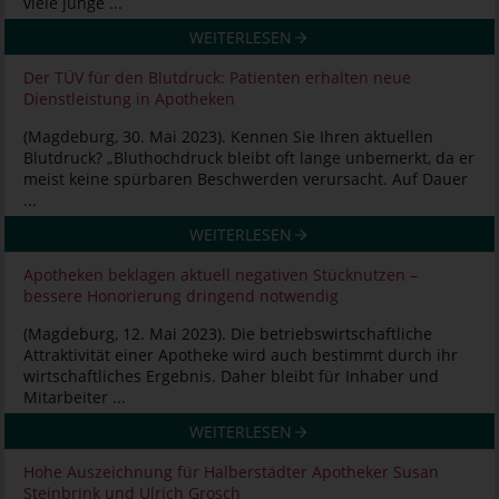
viele junge ...
WEITERLESEN
Der TÜV für den Blutdruck: Patienten erhalten neue
Dienstleistung in Apotheken
(Magdeburg, 30. Mai 2023). Kennen Sie Ihren aktuellen
Blutdruck? „Bluthochdruck bleibt oft lange unbemerkt, da er
meist keine spürbaren Beschwerden verursacht. Auf Dauer
...
WEITERLESEN
Apotheken beklagen aktuell negativen Stücknutzen –
bessere Honorierung dringend notwendig
(Magdeburg, 12. Mai 2023). Die betriebswirtschaftliche
Attraktivität einer Apotheke wird auch bestimmt durch ihr
wirtschaftliches Ergebnis. Daher bleibt für Inhaber und
Mitarbeiter ...
WEITERLESEN
Hohe Auszeichnung für Halberstädter Apotheker Susan
Steinbrink und Ulrich Grosch