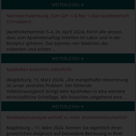
WEITERLESEN
Nachwuchswerbung: Zum Girl´s & Boy´s Day Apothekenluft
schnuppern
(Apothekerkammer S-A, 26. April 2024). Nicht alle wissen,
dass zum Apothekenalltag Arbeiten im Labor und in der
Rezeptur gehören. Das konnten vier Mädchen der
siebenten und achten ...
WEITERLESEN
Apotheken brauchen Soforthilfe
(Magdeburg, 19. März 2024). „Die mangelhafte Honorierung
ist unser zentrales Problem. Der fehlende
Inflationsausgleich bringt viele Apotheken in eine extreme
wirtschaftliche Schieflage. Wir brauchen umgehend eine ...
WEITERLESEN
Medikationsanalyse verhilft zu mehr Arzneimittelsicherheit
Magdeburg – 11. März 2024. Kennen Sie eigentlich Ihren
gesetzlichen Anspruch auf besondere Betreuung in Ihrer