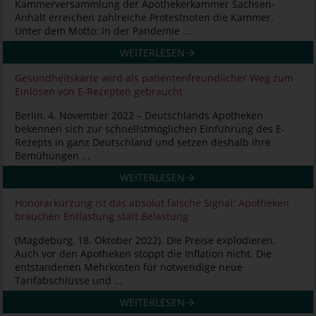
Kammerversammlung der Apothekerkammer Sachsen-
Anhalt erreichen zahlreiche Protestnoten die Kammer.
Unter dem Motto: In der Pandemie ...
WEITERLESEN
Gesundheitskarte wird als patientenfreundlicher Weg zum
Einlösen von E-Rezepten gebraucht
Berlin, 4. November 2022 – Deutschlands Apotheken
bekennen sich zur schnellstmöglichen Einführung des E-
Rezepts in ganz Deutschland und setzen deshalb ihre
Bemühungen ...
WEITERLESEN
Honorarkürzung ist das absolut falsche Signal: Apotheken
brauchen Entlastung statt Belastung
(Magdeburg, 18. Oktober 2022). Die Preise explodieren.
Auch vor den Apotheken stoppt die Inflation nicht. Die
entstandenen Mehrkosten für notwendige neue
Tarifabschlüsse und ...
WEITERLESEN