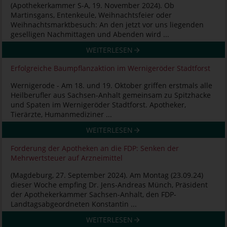
(Apothekerkammer S-A, 19. November 2024). Ob
Martinsgans, Entenkeule, Weihnachtsfeier oder
Weihnachtsmarktbesuch: An den jetzt vor uns liegenden
geselligen Nachmittagen und Abenden wird ...
WEITERLESEN
Erfolgreiche Baumpflanzaktion im Wernigeröder Stadtforst
Wernigerode - Am 18. und 19. Oktober griffen erstmals alle
Heilberufler aus Sachsen-Anhalt gemeinsam zu Spitzhacke
und Spaten im Wernigeröder Stadtforst. Apotheker,
Tierärzte, Humanmediziner ...
WEITERLESEN
Forderung der Apotheken an die FDP: Senken der
Mehrwertsteuer auf Arzneimittel
(Magdeburg, 27. September 2024). Am Montag (23.09.24)
dieser Woche empfing Dr. Jens-Andreas Münch, Präsident
der Apothekerkammer Sachsen-Anhalt, den FDP-
Landtagsabgeordneten Konstantin ...
WEITERLESEN