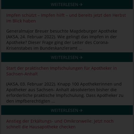
WEITERLESEN
Impfen schützt – Impfen hilft – und bereits jetzt den Herbst
im Blick haben
Generalmajor Breuer besuchte Magdeburger Apotheke
(AKSA, 24. Februar 2022). Wie gelingt das Impfen in der
Apotheke? Dieser Frage ging der Leiter des Corona-
Krisenstabes im Bundeskanzleramt ...
WEITERLESEN
Start der praktischen Impfschulungen für Apotheker in
Sachsen-Anhalt
(AKSA, 03. Februar 2022). Knapp 100 Apothekerinnen und
Apotheker aus Sachsen- Anhalt absolvierten bisher die
erforderliche praktische Impfschulung. Dass Apotheker zu
den impfberechtigten ...
WEITERLESEN
Anstieg der Erkältungs- und Omikronwelle: Jetzt noch
schnell die Hausapotheke checken