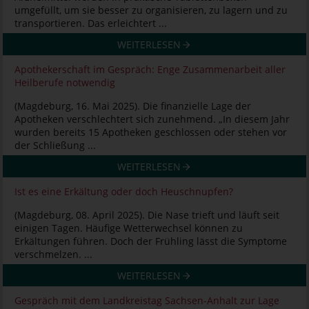
umgefüllt, um sie besser zu organisieren, zu lagern und zu
transportieren. Das erleichtert ...
WEITERLESEN
Apothekerschaft im Gespräch: Enge Zusammenarbeit aller
Heilberufe notwendig
(Magdeburg, 16. Mai 2025). Die finanzielle Lage der
Apotheken verschlechtert sich zunehmend. „In diesem Jahr
wurden bereits 15 Apotheken geschlossen oder stehen vor
der Schließung ...
WEITERLESEN
Ist es eine Erkältung oder doch Heuschnupfen?
(Magdeburg, 08. April 2025). Die Nase trieft und läuft seit
einigen Tagen. Häufige Wetterwechsel können zu
Erkältungen führen. Doch der Frühling lässt die Symptome
verschmelzen. ...
WEITERLESEN
Gespräch mit dem Landkreistag Sachsen-Anhalt zur Lage