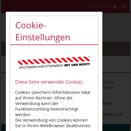
KONTAKT
Cookie-
Einstellungen
MENU
Meldungsarchiv
Diese Seite verwendet Cookies.
Apotheken sichern die Gesundheitsversorgung vor Ort:
Faire Finanzierung und starke Kooperationen dringend
Cookies speichern Informationen lokal
erforderlich
auf Ihrem Rechner. Ohne die
(Magdeburg, 14. Januar 2026). „Unsere wohnortnahen
Verwendung kann der
Apotheken sind eine unverzichtbare Säule der
Funktionsumfang beeinträchtigt
Gesundheitsversorgung. Sie gewährleisten die sichere und
werden.
fachkundige ...
Die Verwendung von Cookies können
Sie in Ihrem WebBrowser deaktivieren.
WEITERLESEN