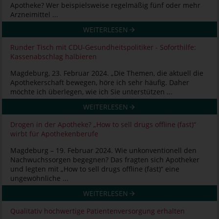
Apotheke? Wer beispielsweise regelmäßig fünf oder mehr
Arzneimittel ...
WEITERLESEN
Runder Tisch mit CDU-Gesundheitspolitiker - Soforthilfe:
Kassenabschlag halbieren
Magdeburg, 23. Februar 2024. „Die Themen, die aktuell die
Apothekerschaft bewegen, höre ich sehr häufig. Daher
möchte ich überlegen, wie ich Sie unterstützen ...
WEITERLESEN
Drogen in der Apotheke? „How to sell drugs offline (fast)“
wirbt für Apothekenberufe
Magdeburg – 19. Februar 2024. Wie unkonventionell den
Nachwuchssorgen begegnen? Das fragten sich Apotheker
und legten mit „How to sell drugs offline (fast)“ eine
ungewöhnliche ...
WEITERLESEN
Qualitativ hochwertige Patientenversorgung erhalten