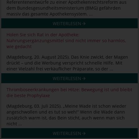
Referentenentwürfe zu einer Apothekenrechtsreform aus
dem Bundesgesundheitsministerium (BMG) gefährden
massiv das gesamte Apothekensystem. ...
WEITERLESEN
Holen Sie sich Rat in der Apotheke:
Nahrungsergänzungsmittel sind nicht immer so harmlos,
wie gedacht
(Magdeburg, 20. August 2025). Das Knie zwickt, der Magen
drückt – und die Werbung verspricht schnelle Hilfe. Mit
einer Vielzahl frei verkäuflicher Präparate, so der ...
WEITERLESEN
Thromboseerkrankungen bei Hitze: Bewegung ist und bleibt
die beste Prophylaxe
(Magdeburg, 03. Juli 2025). „Meine Wade ist schon wieder
angeschwollen und es tut so weh!“ Wenn die Wade dann
zusätzlich warm ist, das Bein sticht, auch wenn man sich
nicht ...
WEITERLESEN