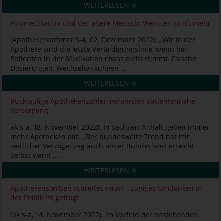
WEITERLESEN
Polymedikation und der ältere Mensch: Weniger ist oft mehr
(Apothekerkammer S-A, 02. Dezember 2022). „Wir in der
Apotheke sind die letzte Verteidigungslinie, wenn bei
Patienten in der Medikation etwas nicht stimmt. Falsche
Dosierungen, Wechselwirkungen ...
WEITERLESEN
Rückläufige Apothekenzahlen gefährden patientennahe
Versorgung
ak s-a, 18. November 2022). In Sachsen-Anhalt geben immer
mehr Apotheken auf. „Der bundesweite Trend hat mit
zeitlicher Verzögerung auch unser Bundesland erreicht.
Selbst wenn ...
WEITERLESEN
Apothekensterben schreitet voran – zügiges Umdenken in
der Politik ist gefragt
(ak s-a, 14. November 2022). Im Vorfeld der anstehenden