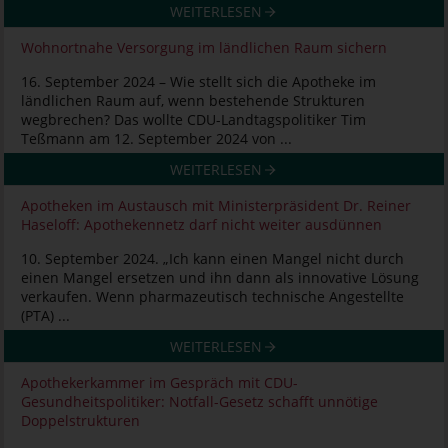
WEITERLESEN
Wohnortnahe Versorgung im ländlichen Raum sichern
16. September 2024 – Wie stellt sich die Apotheke im
ländlichen Raum auf, wenn bestehende Strukturen
wegbrechen? Das wollte CDU-Landtagspolitiker Tim
Teßmann am 12. September 2024 von ...
WEITERLESEN
Apotheken im Austausch mit Ministerpräsident Dr. Reiner
Haseloff: Apothekennetz darf nicht weiter ausdünnen
10. September 2024. „Ich kann einen Mangel nicht durch
einen Mangel ersetzen und ihn dann als innovative Lösung
verkaufen. Wenn pharmazeutisch technische Angestellte
(PTA) ...
WEITERLESEN
Apothekerkammer im Gespräch mit CDU-
Gesundheitspolitiker: Notfall-Gesetz schafft unnötige
Doppelstrukturen