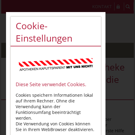
KONTAKT
Cookie-
Einstellungen
MENU
Ausgewählte Reiseapotheke
gehört bei Ausflügen in die
Diese Seite verwendet Cookies.
Natur mit ins Gepäck
Cookies speichern Informationen lokal
auf Ihrem Rechner. Ohne die
Verwendung kann der
10.06.2021
Funktionsumfang beeinträchtigt
werden.
(AKSA, 09. Juni 2021).
Wer zu Fuß, mit dem Rad, per
Die Verwendung von Cookies können
Inlineskates einen Ausflug in die Natur plant oder
Sie in Ihrem WebBrowser deaktivieren.
anderweitig sportlich aktiv ist, sollte eine kleine erste Hilfe