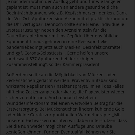
Je nachdem wohin der Ausflug geht und für wie lange er
geplant ist, muss man auch an andere gesundheitliche
Beeinträchtigungen, wie z.B. Kopfschmerzen, denken. Dank
der Vor-Ort- Apotheken sind Arzneimittel praktisch rund um
die Uhr verfügbar. Dennoch sollte eine kleine, individuelle
„Notausrüstung“ neben den Arzneimitteln für die
Dauertherapie immer mit ins Gepäck. Über das übliche
Equipment hinaus gehören in eine Reiseapotheke
pandemiebedingt jetzt auch Masken, Desinfektionsmittel
und ggf. Corona-Selbsttests. „Gerne helfen unsere
landesweit 577 Apotheken bei der richtigen
Zusammenstellung“, so der Kammerpräsident.
Außerdem sollte an die Möglichkeit von Mücken- oder
Zeckenstichen gedacht werden. Präventiv nutzbar sind
wirksame Repellenzien (Insektensprays). Im Fall des Falles
hilft eine Zeckenzange oder -karte, die Plagegeister wieder
sicher zu entfernen. Auch danach leistet ein
Wunddesinfektionsmittel einen wertvollen Beitrag für die
Erstversorgung. Bei Mückenstichen lindern kühlende Gele
oder kleine Geräte zur punktuellen Wärmetherapie. „Mit
unserem Fachwissen möchten wir dabei unterstützen, dass
Sie die nun wieder möglichen Ausflüge und Urlaube
genießen können. Für den Eventualfall können wir Sie