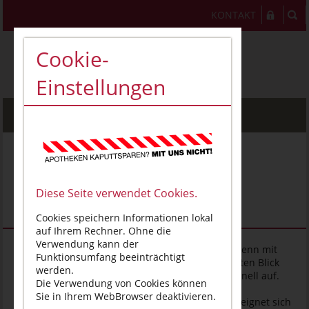
KONTAKT
Cookie-
Einstellungen
MENU
Mit Bubble-Tea für das
Pharmaziestudium
Diese Seite verwendet Cookies.
begeistern
Cookies speichern Informationen lokal
auf Ihrem Rechner. Ohne die
Verwendung kann der
(AKSA, 29. Oktober 2021).
Was hat Bubble-Tea denn mit
Funktionsumfang beeinträchtigt
dem Pharmaziestudium zu tun? Was auf den ersten Blick
werden.
etwas merkwürdig anmutet, klärt sich jedoch schnell auf.
Die Verwendung von Cookies können
„Wir wollen anschaulich demonstrieren, wie sich
Sie in Ihrem WebBrowser deaktivieren.
Substanzen verbinden und auch trennen. Dafür eignet sich