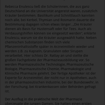
Rebecca Enulescu ließ die Schülerinnen, die aus ganz
Deutschland an die Universität angereist waren, zusätzlich
Kräuter bestimmen. Basilikum und Schnittlauch kannten
noch alle, bei Kerbel, Thymian und Rosmarin dauerte die
Bestimmung dagegen schon etwas länger. „Die Kräuter
dienen als Basis für Hustensaft oder für Tees. Auch als
Verdauungshilfen können sie eingesetzt werden“, erklärte
Enulescu, warum sie die Kräuter ausgewählt hatte. Neben
chemischen Substanzen finden sich viele
Pflanzeninhaltsstoffe später in Arzneimitteln wieder und
werden z.B. zu Kapseln, Granulaten oder Sirupen
verarbeitet. Hier schloss Dr. Rattay an und stellte die
großen Fachgebiete der Pharmazieausbildung vor. So
werden Pharmazeutische Technologie, Pharmazeutische
Biologie, Pharmazeutische Chemie, Pharmakologie und
Klinische Pharmazie gelehrt. Der fertige Apotheker ist der
Experte für Arzneimittel, der nicht nur in Apotheken, auch
in der pharmazeutischen Industrie, bei der Bundeswehr, in
der Forschung, bei Krankenkassen oder Behörden gefragt
ist.
Der Ausflug in die praktische Welt der Pharmazie
überzeugte die jungen Damen. Sie hatten einen ersten