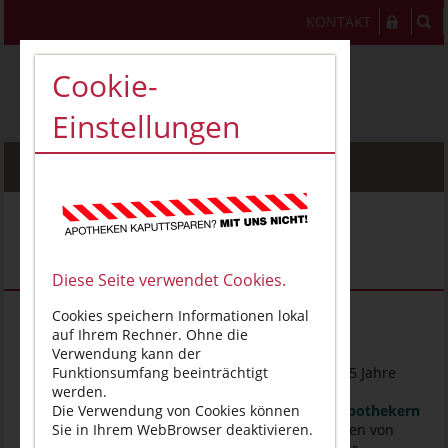
KONTAKT
Cookie-
Einstellungen
MENU
Organe der
Apothekerkammer
Diese Seite verwendet Cookies.
Cookies speichern Informationen lokal
auf Ihrem Rechner. Ohne die
1. Kammerversammlung
Verwendung kann der
Funktionsumfang beeinträchtigt
von allen Kammerangehörigen für jeweils 5 Jahre
werden.
gewähltes Gremium, bestehend aus
Die Verwendung von Cookies können
20 selbstständigen und 20 angestellten Apothekern
Sie in Ihrem WebBrowser deaktivieren.
Beschlussfassung über alle Angelegenheiten von