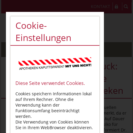
KONTAKT
Cookie-
Einstellungen
MENU
Der TÜV für den Blutdruck:
Patienten erhalten neue
Diese Seite verwendet Cookies.
Dienstleistung in Apotheken
Cookies speichern Informationen lokal
auf Ihrem Rechner. Ohne die
Verwendung kann der
(Magdeburg, 30. Mai 2023).
Kennen Sie Ihren aktuellen
Funktionsumfang beeinträchtigt
Blutdruck? „Bluthochdruck bleibt oft lange unbemerkt, da er
werden.
meist keine spürbaren Beschwerden verursacht. Auf Dauer
Die Verwendung von Cookies können
schädigt er jedoch die Gefäße und erhöht das Risiko für
Sie in Ihrem WebBrowser deaktivieren.
Herzinfarkt, Schlaganfall und Nierenschäden“, informiert Dr.