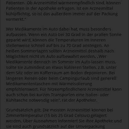
Patienten. Ob Arzneimittel wärmeempfindlich sind, können
Patienten in der Apotheke erfragen. Ist ein Arzneimittel
kühlpflichtig, so ist das außerdem immer auf der Packung
vermerkt.“
Wer Medikamente im Auto dabei hat, muss besonders
aufpassen. Wenn ein Auto bei 30 Grad in der prallen Sonne
geparkt wird, können die Temperaturen im Inneren
stellenweise schnell auf bis zu 70 Grad ansteigen. An
heißen Sommertagen sollten Arzneimittel deshalb nach
Möglichkeit nicht im Auto aufbewahrt werden. „Wer
Medikamente dennoch im Sommer im Auto lassen muss,
sollte sie zumindest an etwas kühleren Stellen, z.B. unter
dem Sitz oder im Kofferraum am Boden deponieren. Bei
längeren Reisen oder beim Campingurlaub sind generell
Medikamententaschen mit Wärmeisolierung
empfehlenswert. Für hitzeempfindlichere Arzneimittel kann
auch schon bei kurzen Transporten eine Isolier- oder
Kühltasche notwendig sein“, rät der Apotheker.
Grundsätzlich gilt: Die meisten Arzneimittel können bei
Zimmertemperatur (15 bis 25 Grad Celsius) gelagert
werden. Über Ausnahmen informiert Sie ihre Apotheke und
sie sind auch grundsätzlich auf der Umverpackung