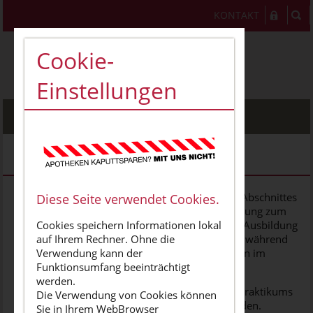
KONTAKT
Cookie-
Einstellungen
MENU
Pharmaziepraktikum
Nach dem erfolgreichen Bestehen des Zweiten Abschnittes
Diese Seite verwendet Cookies.
der Pharmazeutischen Prüfung wird die Ausbildung zum
Apotheker mit einer 12-monatigen praktischen Ausbildung
Cookies speichern Informationen lokal
fortgesetzt. Die zukünftigen Apotheker arbeiten während
auf Ihrem Rechner. Ohne die
dieses Ausbildungsabschnittes als Pharmazeuten im
Verwendung kann der
Praktikum (PhiP) in einer öffentlichen Apotheke.
Funktionsumfang beeinträchtigt
werden.
Es besteht die Möglichkeit, dass 6 Monate des Praktikums
Die Verwendung von Cookies können
in einer anderen Praktumsstätte absolviert werden.
Sie in Ihrem WebBrowser