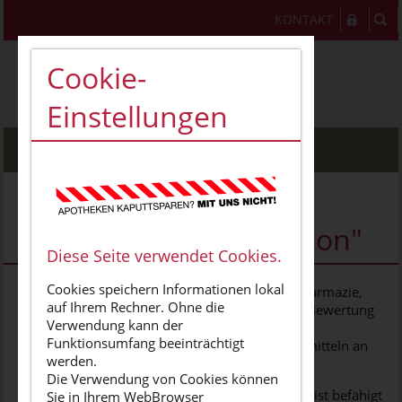
KONTAKT
Cookie-
Einstellungen
MENU
Gebiet
"Arzneimittelinformation"
Diese Seite verwendet Cookies.
Cookies speichern Informationen lokal
"Arzneimittelinformation" ist das Gebiet der Pharmazie,
auf Ihrem Rechner. Ohne die
das die Erarbeitung, Sammlung, Aufbereitung, Bewertung
Verwendung kann der
und Weitergabe von Erkenntnissen zur Qualität,
Funktionsumfang beeinträchtigt
Wirksamkeit und Unbedenklichkeit von Arzneimitteln an
werden.
unterschiedliche Zielgruppen umfasst.
Die Verwendung von Cookies können
Der Fachapotheker für Arzneimittelinformation ist befähigt
Sie in Ihrem WebBrowser