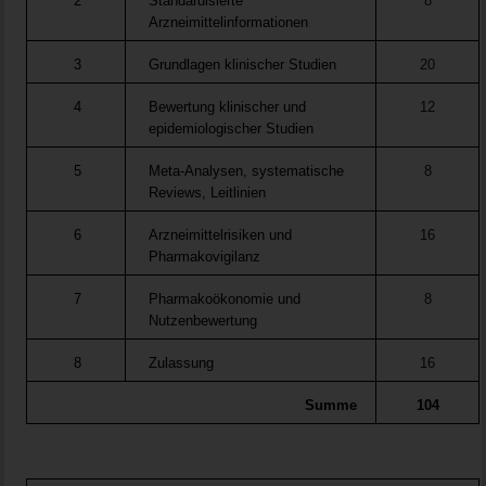
2
Standardisierte
8
Arzneimittelinformationen
3
Grundlagen klinischer Studien
20
4
Bewertung klinischer und
12
epidemiologischer Studien
5
Meta-Analysen, systematische
8
Reviews, Leitlinien
6
Arzneimittelrisiken und
16
Pharmakovigilanz
7
Pharmakoökonomie und
8
Nutzenbewertung
8
Zulassung
16
Summe
104