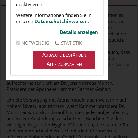
deaktivieren.
(Magdeburg, 18. März 2020).
Weitere Informationen finden Sie in
Die Personalsituation in
den landesweit 581 Apotheken ist sehr angespannt. Die
unseren
Datenschutzhinweisen
.
Zwangspause in Schule und Kita erschwert für die
Details anzeigen
Apothekeninhaber und ihre Mitarbeiter die Organisation
der Versorgung mit Arzneimitteln noch einmal deutlich.
NOTWENDIG
STATISTIK
„Wir wissen, wie wichtig dieser Schritt der
flächendeckenden Schließung ist und begrüßen auch, dass
für die Kinder des pharmazeutischen Personals die
Möglichkeit einer Notbetreuung geschaffen wurde. Nur so
können wir die wichtige Aufgabe der
Arzneimittelversorgung für kranke Menschen
aufrechterhalten“, erklärt Dr. Jens-Andreas Münch,
Präsident der Apothekerkammer Sachsen-Anhalt.
Um die Versorgung mit Arzneimitteln auch weiterhin auf
hohem Niveau abzusichern, weist Kammerpräsident Dr.
Münch ausdrücklich darauf hin, dass jeder aufgerufen ist,
andere vor Ansteckung zu schützen. „Beachten Sie die
wichtigen Regeln der Hygiene!“ Patienten, die stark erkältet
sind, im Verdacht stehen, sich mit dem Coronavirus
infiziert zu haben oder an Covid-19 erkrankt sind, sollten