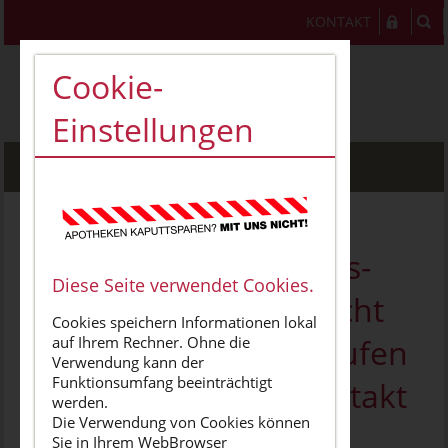
KONTAKT
Cookie-
Einstellungen
MENU
Patienten mit starker
Erkältung, Coronavirus-
Diese Seite verwendet Cookies.
Infektion oder -Verdacht
Cookies speichern Informationen lokal
sollen Apotheken anrufen
auf Ihrem Rechner. Ohne die
Verwendung kann der
Funktionsumfang beeinträchtigt
und persönlichen Kontakt
werden.
Die Verwendung von Cookies können
meiden
Sie in Ihrem WebBrowser