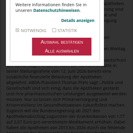
geplante, erneute wirtschaftliche Belastung der Apotheken.
Weitere Informationen finden Sie in
Denn nach Jahren der chronischen Unterfinanzierung sind
unseren
Datenschutzhinweisen
.
weitere Belastungen schlichtweg überproportional und
gefährlich. Das schreibt die ABDA – Bundesvereinigung
Details anzeigen
Deutscher Apothekerverbände in ihrer heutigen
NOTWENDIG
STATISTIK
Stellungnahme zum Entwurf eines Gesetzes zur
Stabilisierung der Beitragssätze in der Gesetzlichen
Krankenversicherung (GKV-
Beitragssatzstabilisierungsgesetz). Am kommenden Montag
findet eine öffentliche Anhörung zum GKV-
Beitragssatzstabilisierungsgesetz im Gesundheitsausschuss
des Bundestages in Berlin statt. Der Bundesrat hatte in
seiner Stellungnahme vom 12. Juni 2026 bereits eine
zusätzliche finanzielle Belastung der Apotheken
abgelehnt. ABDA-Präsident Thomas Preis sagt: „Politik und
Gesellschaft sind sich einig, dass die Apotheken gestärkt
und ihre pharmazeutischen Leistungen ausgeweitet werden
müssen. Nur so lassen sich Primärversorgung und
Krisenresilienz im Gesundheitswesen zukunftsfest machen.
Zugleich will die Bundesregierung ab 2027 den
Apothekenabschlag zugunsten der Krankenkassen von 1,77
auf 2,07 Euro pro verordnetem Medikament erhöhen. Dabei
haben die Apotheken von 2013 bis 2026 durch die fehlende