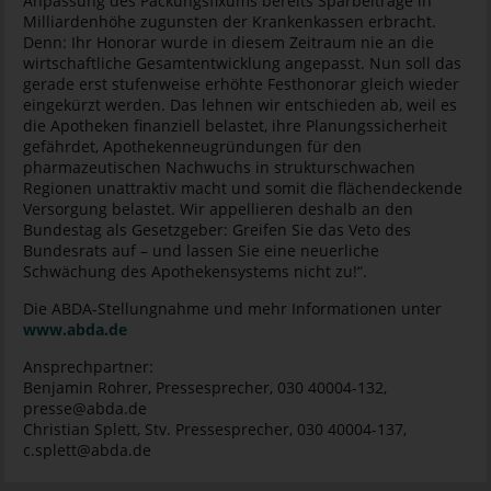
Anpassung des Packungsfixums bereits Sparbeiträge in
Milliardenhöhe zugunsten der Krankenkassen erbracht.
Denn: Ihr Honorar wurde in diesem Zeitraum nie an die
wirtschaftliche Gesamtentwicklung angepasst. Nun soll das
gerade erst stufenweise erhöhte Festhonorar gleich wieder
eingekürzt werden. Das lehnen wir entschieden ab, weil es
die Apotheken finanziell belastet, ihre Planungssicherheit
gefährdet, Apothekenneugründungen für den
pharmazeutischen Nachwuchs in strukturschwachen
Regionen unattraktiv macht und somit die flächendeckende
Versorgung belastet. Wir appellieren deshalb an den
Bundestag als Gesetzgeber: Greifen Sie das Veto des
Bundesrats auf – und lassen Sie eine neuerliche
Schwächung des Apothekensystems nicht zu!“.
Die ABDA-Stellungnahme und mehr Informationen unter
www.abda.de
Ansprechpartner:
Benjamin Rohrer, Pressesprecher, 030 40004-132,
presse@abda.de
Christian Splett, Stv. Pressesprecher, 030 40004-137,
c.splett@abda.de