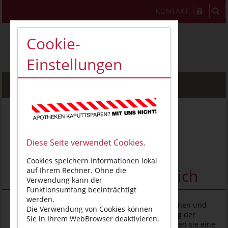
KONTAKT
Cookie-
Einstellungen
MENU
Spargesetz: Apotheken
haben schon Milliarden
Diese Seite verwendet Cookies.
eingespart – neue
Cookies speichern Informationen lokal
Belastungen nicht möglich
auf Ihrem Rechner. Ohne die
Verwendung kann der
Funktionsumfang beeinträchtigt
werden.
Berlin, 18. Juni 2026
– Deutschlands Apothekerinnen und
Die Verwendung von Cookies können
Apotheker unterstützen das Ziel, die Finanzierung der
Sie in Ihrem WebBrowser deaktivieren.
Krankenkassen zu stabilisieren. Zugleich kritisieren sie eine