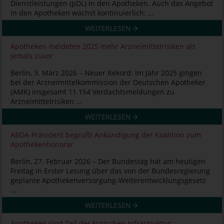
Dienstleistungen (pDL) in den Apotheken. Auch das Angebot
in den Apotheken wächst kontinuierlich: ...
WEITERLESEN
Apotheken meldeten 2025 mehr Arzneimittelrisiken als
jemals zuvor
Berlin, 3. März 2026 – Neuer Rekord: Im Jahr 2025 gingen
bei der Arzneimittelkommission der Deutschen Apotheker
(AMK) insgesamt 11.154 Verdachtsmeldungen zu
Arzneimittelrisiken ...
WEITERLESEN
ABDA-Präsident begrüßt Ankündigung der Koalition zum
Apothekenhonorar
Berlin, 27. Februar 2026 – Der Bundestag hat am heutigen
Freitag in Erster Lesung über das von der Bundesregierung
geplante Apothekenversorgung-Weiterentwicklungsgesetz
...
WEITERLESEN
Apotheken sind Teil der kritischen Infrastruktur: