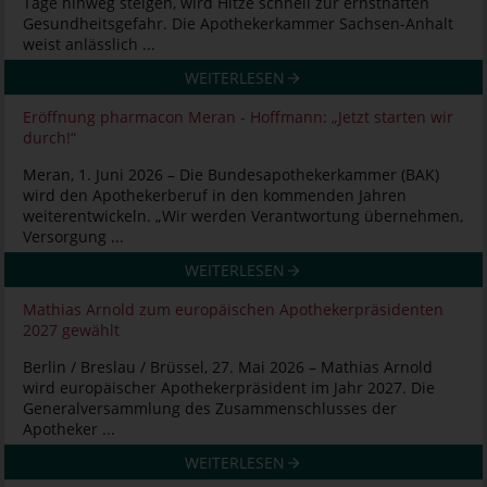
Tage hinweg steigen, wird Hitze schnell zur ernsthaften
Gesundheitsgefahr. Die Apothekerkammer Sachsen-Anhalt
weist anlässlich ...
WEITERLESEN
Eröffnung pharmacon Meran - Hoffmann: „Jetzt starten wir
durch!“
Meran, 1. Juni 2026 – Die Bundesapothekerkammer (BAK)
wird den Apothekerberuf in den kommenden Jahren
weiterentwickeln. „Wir werden Verantwortung übernehmen,
Versorgung ...
WEITERLESEN
Mathias Arnold zum europäischen Apothekerpräsidenten
2027 gewählt
Berlin / Breslau / Brüssel, 27. Mai 2026 – Mathias Arnold
wird europäischer Apothekerpräsident im Jahr 2027. Die
Generalversammlung des Zusammenschlusses der
Apotheker ...
WEITERLESEN