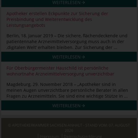
WEITERLESEN
Apotheker erstellen Eckpunkte zur Sicherung der
Preisbindung und Weiterentwicklung des
Leistungsangebots
Berlin, 18. Januar 2019 – Die sichere, flächendeckende und
patientennahe Arzneimittelversorgung muss auch in der
‚digitalen Welt‘ erhalten bleiben. Zur Sicherung der ...
WEITERLESEN
Für Oberbürgermeister Hauschild ist persönliche
wohnortnahe Arzneimittelversorgung unverzichtbar
Magdeburg, 29. November 2018 – „Apotheker sind in
meinen Augen unverzichtbare persönliche Berater in allen
Fragen zu Arzneimitteln. Sie sind eine wichtige Stütze in ...
WEITERLESEN
© APOTHEKERKAMMER SACHSEN-ANHALT - STAND VOM: 07. AUGUST
2026
Impressum
Datenschutzerklärung