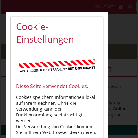
KONTAKT
Cookie-
Einstellungen
MENU
Aktuelle Kurzmeldungen
Diese Seite verwendet Cookies.
ABDA warnt vor dubiosen Online-Angeboten zur neuen
‚Abnehmpille‘
Cookies speichern Informationen lokal
Berlin, 7. August 2026 – Die ABDA – Bundesvereinigung
auf Ihrem Rechner. Ohne die
Deutscher Apothekerverbände warnt vor dubiosen Online-
Verwendung kann der
Angeboten rund um die bevorstehende Einführung von
Funktionsumfang beeinträchtigt
Semaglutid ...
werden.
Die Verwendung von Cookies können
WEITERLESEN
Sie in Ihrem WebBrowser deaktivieren.