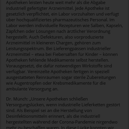
Apotheken leisten heute weit mehr als die Abgabe
industriell gefertigter Arzneimittel. Jede Apotheke ist
gesetzlich verpflichtet, ein Labor vorzuhalten und verfügt
über hochqualifiziertes pharmazeutisches Personal. Im
Labor werden individuelle Rezepturen wie Salben, Kapseln,
Zäpfchen oder Lösungen nach ärztlicher Verordnung
hergestellt. Auch Defekturen, also vorproduzierte
Arzneimittel in kleineren Chargen, gehören zum
Leistungsspektrum. Bei Lieferengpässen industrieller
Arzneimittel – etwa bei Fiebersäften für Kinder – können
Apotheken fehlende Medikamente selbst herstellen.
Vorausgesetzt, die dafür notwendigen Wirkstoffe sind
verfügbar. Vereinzelte Apotheken fertigen in speziell
ausgestatteten Reinräumen sogar sterile Zubereitungen
wie Augentropfen oder Krebsmedikamente für die
ambulante Versorgung an.
Dr. Münch: „Unsere Apotheken schließen
Versorgungslücken, wenn industrielle Lieferketten gestört
sind. Als Beispiel sei an die Herstellung von
Desinfektionsmitteln erinnert, als die industriell
hergestellten während der Corona-Pandemie nirgendwo
mehr zu beschaffen waren. In diese Lücke konnten wir