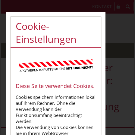
KONTAKT
Cookie-
Einstellungen
MENU
Apotheken sind Teil der
kritischen Infrastruktur:
Diese Seite verwendet Cookies.
Wirtschaftliche und
Cookies speichern Informationen lokal
verlässliche Finanzierung
auf Ihrem Rechner. Ohne die
Verwendung kann der
Funktionsumfang beeinträchtigt
notwendig
werden.
Die Verwendung von Cookies können
Sie in Ihrem WebBrowser