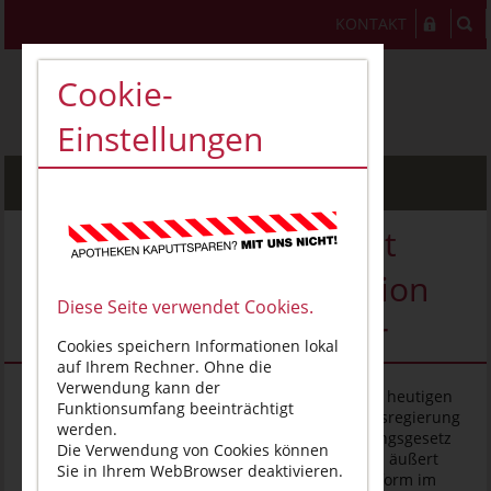
KONTAKT
Cookie-
Einstellungen
MENU
ABDA-Präsident begrüßt
Ankündigung der Koalition
Diese Seite verwendet Cookies.
zum Apothekenhonorar
Cookies speichern Informationen lokal
auf Ihrem Rechner. Ohne die
Verwendung kann der
Berlin, 27. Februar 2026
– Der Bundestag hat am heutigen
Funktionsumfang beeinträchtigt
Freitag in Erster Lesung über das von der Bundesregierung
werden.
geplante Apothekenversorgung-Weiterentwicklungsgesetz
Die Verwendung von Cookies können
(ApoVWG) beraten. ABDA-Präsident Thomas Preis äußert
Sie in Ihrem WebBrowser deaktivieren.
sich wie folgt dazu: „Endlich ist die Apothekenreform im