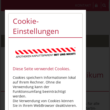
KONTAKT
Cookie-
Einstellungen
MENU
Berufsbegleitender
Unterricht (BBU) für
Diese Seite verwendet Cookies.
Pharmazeuten im Praktikum
Cookies speichern Informationen lokal
(PhiP)
auf Ihrem Rechner. Ohne die
Verwendung kann der
Funktionsumfang beeinträchtigt
werden.
Die Apothekerkammer Sachsen-Anhalt ist für die
Die Verwendung von Cookies können
Organisation des berufsbegleitenden Unterrichts für alle
Sie in Ihrem WebBrowser deaktivieren.
Absolventen des Studienganges Pharmazie der Martin-