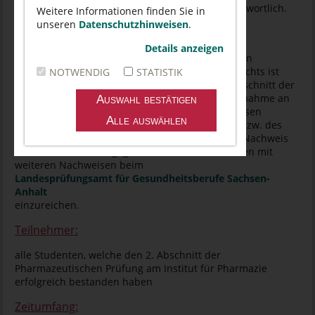
Luther-Universität Halle-Wittenberg (MLU) verantwortlich.
Weitere Informationen finden Sie in
unseren
Datenschutzhinweisen
.
Pflicht zur regelmäßigen Teilnahme:
Details anzeigen
Der Nachweis über die regelmäßige Teilnahme an
Veranstaltungen des berufsbegleitenden Unterrichts ist
NOTWENDIG
STATISTIK
eine Voraussetzung für die Zulassung zum 3. Abschnitt der
Pharmazeutischen Prüfung. Dabei muss die Teilnahme an
zwei unterschiedlichen Durchgängen nachgewiesen
werden. Der zweimalige Besuch des Frühjahrs- bzw. des
Sommer-Durchgangs ist nicht ausreichend. Der Nachweis
ist innerhalb der vorgegebenen Fristen zusammen mit
weiteren Nachweisen beim
Landesprüfungsamt für Gesundheitsberufe Sachsen-
Anhalt
einzureichen.
Teilnehmer:
alle Studenten, welche den 2. Abschnitt der
Pharmazeutischen Prüfung am Institut für Pharmazie
erfolgreich bestanden haben
Zeitumfang: