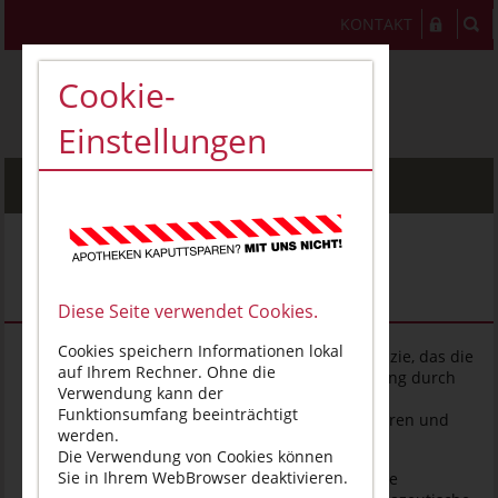
KONTAKT
Cookie-
Einstellungen
MENU
Gebiet
"Allgemeinpharmazie"
Diese Seite verwendet Cookies.
Cookies speichern Informationen lokal
"Allgemeinpharmazie" ist das Gebiet der Pharmazie, das die
auf Ihrem Rechner. Ohne die
qualitativ hochwertige Versorgung der Bevölkerung durch
Verwendung kann der
öffentliche Apotheken mit Arzneimitteln und
Funktionsumfang beeinträchtigt
Medizinprodukten sowie deren wirksamen, sicheren und
werden.
wirtschaftlichen Einsatz umfasst.
Die Verwendung von Cookies können
Sie in Ihrem WebBrowser deaktivieren.
Dazu zählen insbesondere die qualitätsgesicherte