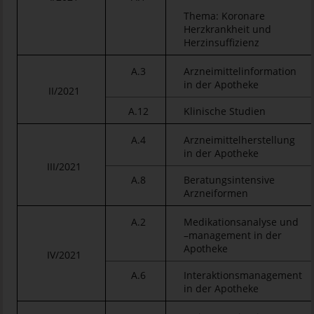
Thema: Koronare
Herzkrankheit und
Herzinsuffizienz
A.3
Arzneimittelinformation
in der Apotheke
II/2021
A.12
Klinische Studien
A.4
Arzneimittelherstellung
in der Apotheke
III/2021
A.8
Beratungsintensive
Arzneiformen
A.2
Medikationsanalyse und
–management in der
Apotheke
IV/2021
A.6
Interaktionsmanagement
in der Apotheke