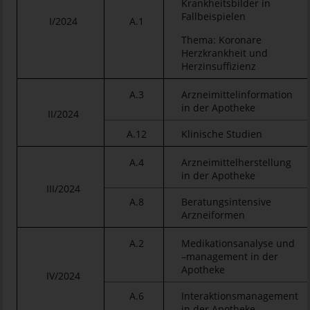
Krankheitsbilder in
Fallbeispielen
I/2024
A.1
Thema: Koronare
Herzkrankheit und
Herzinsuffizienz
A.3
Arzneimittelinformation
in der Apotheke
II/2024
A.12
Klinische Studien
A.4
Arzneimittelherstellung
in der Apotheke
III/2024
A.8
Beratungsintensive
Arzneiformen
A.2
Medikationsanalyse und
–management in der
Apotheke
IV/2024
A.6
Interaktionsmanagement
in der Apotheke