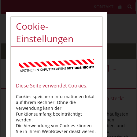
KONTAKT
Cookie-
Einstellungen
MENU
Veranstaltung - VT03171 -
VTT004535
Diese Seite verwendet Cookies.
Cookies speichern Informationen lokal
Was hinter Muskel- und Gelenkbeschwerden steckt
auf Ihrem Rechner. Ohne die
Verwendung kann der
Muskel- und Gelenkbeschwerden zählen zu den häufigsten
Funktionsumfang beeinträchtigt
Beratungsthemen in der Apotheke – von alltäglichen
werden.
Verspannungen durch Sportverletzungen oder Über- und
Die Verwendung von Cookies können
Fehlbelastungen, Arthrose und Arthritis bis hin zu
Sie in Ihrem WebBrowser deaktivieren.