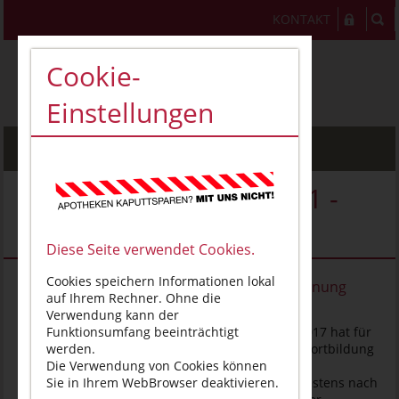
KONTAKT
Cookie-
Einstellungen
MENU
Veranstaltung - VT03101 -
VTT004526
Diese Seite verwendet Cookies.
Cookies speichern Informationen lokal
Sachkunde nach Chemikalienverbotsverordnung
auf Ihrem Rechner. Ohne die
Verwendung kann der
Die Chemikalienverbotsverordnung vom 20.01.2017 hat für
Funktionsumfang beeinträchtigt
alle entsprechend Sachkundigen die Pflicht zur Fortbildung
werden.
eingeführt. Sachkundige, die ihre Sachkunde
Die Verwendung von Cookies können
aufrechterhalten wollen, müssen demnach spätestens nach
Sie in Ihrem WebBrowser deaktivieren.