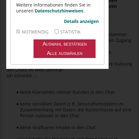
2. Die Plattform versendet dann einen individuellen
Weitere Informationen finden Sie in
TEILNAHME-LINK, den Sie für die Teilnahme nutzen
unseren
Datenschutzhinweisen
.
können
Details anzeigen
NOTWENDIG
STATISTIK
Ich nehme folgendes zur Kenntnis: Die Apothekerkammer
Sachsen-Anhalt hat aus organisatorischen Gründen Zugang
zu meinen Daten aus dem Anmeldeformular.
Auf dem Anmeldeformular werden mein Vorname,
Nachname und E-Mailadresse erfasst.
Ich beachte die folgenden Verhaltensregeln für die Nutzung
des Chats im Web-Seminar:
Ich schreibe ...
keine Klarnamen meiner Kunden in den Chat
keine sensiblen Daten (z.B. Gesundheitsdaten) im
Zusammenhang mit Daten, die Rückschlüsse auf eine
Person zulassen in den Chat
keine strafbaren Inhalte in den Chat