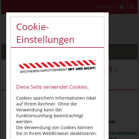
KONTAKT
Cookie-
Einstellungen
MENU
Veranstaltung - VT02909 -
VTT004120
Diese Seite verwendet Cookies.
Cookies speichern Informationen lokal
Neue Arzneimittel des Jahres 2023
auf Ihrem Rechner. Ohne die
Verwendung kann der
ANMELDUNG
Funktionsumfang beeinträchtigt
1. Mit folgendem Link können Sie sich für das Web-
werden.
Seminar anmelden:
Die Verwendung von Cookies können
https://attendee.gotowebinar.com/register/19418160359844
Sie in Ihrem WebBrowser deaktivieren.