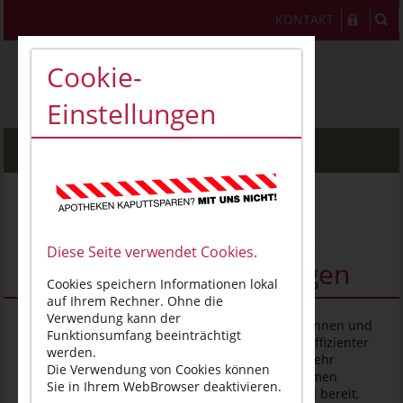
KONTAKT
Cookie-
Einstellungen
MENU
Tag der Apotheke:
Dienstleistungen heute,
Diese Seite verwendet Cookies.
Primärversorgung morgen
Cookies speichern Informationen lokal
auf Ihrem Rechner. Ohne die
Verwendung kann der
Berlin, 3. Juni 2026
– Die Versorgung der Patientinnen und
Funktionsumfang beeinträchtigt
Patienten in Deutschland könnte schneller und effizienter
werden.
werden, wenn Apothekerinnen und Apotheker mehr
Die Verwendung von Cookies können
Kompetenzen in der Primärversorgung übernehmen
Sie in Ihrem WebBrowser deaktivieren.
würden. Die Apothekerinnen und Apotheker sind bereit,