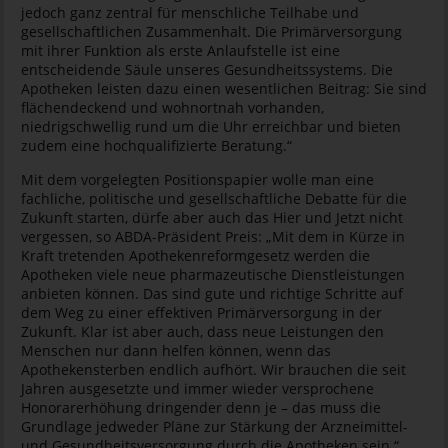
jedoch ganz zentral für menschliche Teilhabe und
gesellschaftlichen Zusammenhalt. Die Primärversorgung
mit ihrer Funktion als erste Anlaufstelle ist eine
entscheidende Säule unseres Gesundheitssystems. Die
Apotheken leisten dazu einen wesentlichen Beitrag: Sie sind
flächendeckend und wohnortnah vorhanden,
niedrigschwellig rund um die Uhr erreichbar und bieten
zudem eine hochqualifizierte Beratung.“
Mit dem vorgelegten Positionspapier wolle man eine
fachliche, politische und gesellschaftliche Debatte für die
Zukunft starten, dürfe aber auch das Hier und Jetzt nicht
vergessen, so ABDA-Präsident Preis: „Mit dem in Kürze in
Kraft tretenden Apothekenreformgesetz werden die
Apotheken viele neue pharmazeutische Dienstleistungen
anbieten können. Das sind gute und richtige Schritte auf
dem Weg zu einer effektiven Primärversorgung in der
Zukunft. Klar ist aber auch, dass neue Leistungen den
Menschen nur dann helfen können, wenn das
Apothekensterben endlich aufhört. Wir brauchen die seit
Jahren ausgesetzte und immer wieder versprochene
Honorarerhöhung dringender denn je – das muss die
Grundlage jedweder Pläne zur Stärkung der Arzneimittel-
und Gesundheitsversorgung durch die Apotheken sein.“