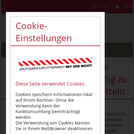
KONTAKT
Cookie-
Einstellungen
MENU
pharmacon Meran: Viele
Menschen greifen unnötig zu
Diese Seite verwendet Cookies.
Nahrungsergänzungsmitteln
Cookies speichern Informationen lokal
auf Ihrem Rechner. Ohne die
Verwendung kann der
Meran, 4. Juni 2026
– Viele Menschen greifen zu
Funktionsumfang beeinträchtigt
Nahrungsergänzungsmitteln, obwohl sie diese oft gar nicht
werden.
brauchen. „Im Dschungel der Nahrungsergänzungsmittel
Die Verwendung von Cookies können
den Überblick zu behalten ist schwierig – viele Menschen
Sie in Ihrem WebBrowser deaktivieren.
verlassen sich auf unhaltbare Werbeversprechen und