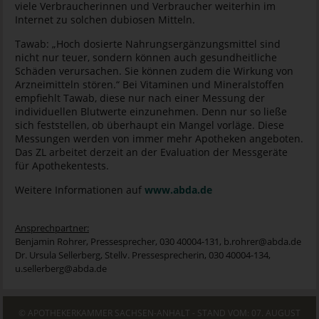
viele Verbraucherinnen und Verbraucher weiterhin im
Internet zu solchen dubiosen Mitteln.
Tawab: „Hoch dosierte Nahrungsergänzungsmittel sind
nicht nur teuer, sondern können auch gesundheitliche
Schäden verursachen. Sie können zudem die Wirkung von
Arzneimitteln stören.“ Bei Vitaminen und Mineralstoffen
empfiehlt Tawab, diese nur nach einer Messung der
individuellen Blutwerte einzunehmen. Denn nur so ließe
sich feststellen, ob überhaupt ein Mangel vorläge. Diese
Messungen werden von immer mehr Apotheken angeboten.
Das ZL arbeitet derzeit an der Evaluation der Messgeräte
für Apothekentests.
Weitere Informationen auf
www.abda.de
Ansprechpartner:
Benjamin Rohrer, Pressesprecher, 030 40004-131, b.rohrer@abda.de
Dr. Ursula Sellerberg, Stellv. Pressesprecherin, 030 40004-134,
u.sellerberg@abda.de
© APOTHEKERKAMMER SACHSEN-ANHALT - STAND VOM: 07. AUGUST